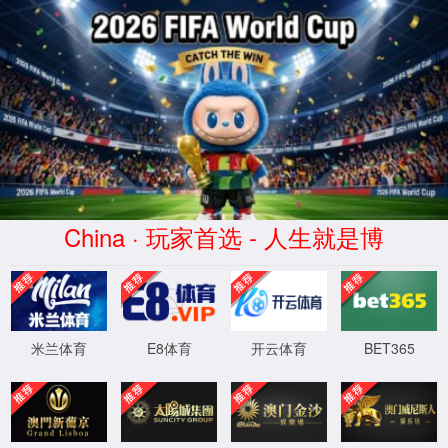
190kk即时足球
404
Error